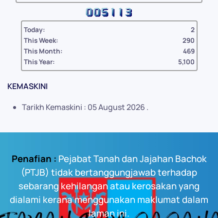
Today:
2
This Week:
290
This Month:
469
This Year:
5,100
KEMASKINI
Tarikh Kemaskini : 05 August 2026 .
Penafian :
Pejabat Tanah dan Jajahan Bachok
(PTJB) tidak bertanggungjawab terhadap
sebarang kehilangan atau kerosakan yang
dialami kerana menggunakan maklumat dalam
laman ini.