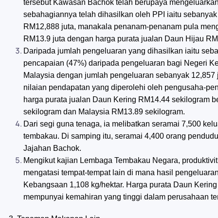
tersebut Kawasan Bachok telah berupaya mengeluarkan
sebahagiannya telah dihasilkan oleh PPI iaitu sebanya
RM12,888 juta, manakala penanam-penanam pula mengh
RM13.9 juta dengan harga purata jualan Daun Hijau RM
Daripada jumlah pengeluaran yang dihasilkan iaitu se
pencapaian (47%) daripada pengeluaran bagi Negeri Ke
Malaysia dengan jumlah pengeluaran sebanyak 12,857 j
nilaian pendapatan yang diperolehi oleh pengusaha-p
harga purata jualan Daun Kering RM14.44 sekilogram b
sekilogram dan Malaysia RM13.89 sekilogram.
Dari segi guna tenaga, ia melibatkan seramai 7,500 ke
tembakau. Di samping itu, seramai 4,400 orang penduduk
Jajahan Bachok.
Mengikut kajian Lembaga Tembakau Negara, produktivi
mengatasi tempat-tempat lain di mana hasil pengeluaran
Kebangsaan 1,108 kg/hektar. Harga purata Daun Kering
mempunyai kemahiran yang tinggi dalam perusahaan t