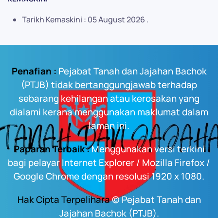
Tarikh Kemaskini : 05 August 2026 .
Penafian :
Pejabat Tanah dan Jajahan Bachok
(PTJB) tidak bertanggungjawab terhadap
sebarang kehilangan atau kerosakan yang
dialami kerana menggunakan maklumat dalam
laman ini.
Paparan Terbaik :
Menggunakan versi terkini
bagi pelayar Internet Explorer / Mozilla Firefox /
Google Chrome dengan resolusi 1920 x 1080.
Hak Cipta Terpelihara
© Pejabat Tanah dan
Jajahan Bachok (PTJB).