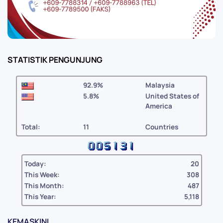
STATISTIK PENGUNJUNG
92.9%
Malaysia
5.8%
United States of
America
Total:
11
Countries
Today:
20
This Week:
308
This Month:
487
This Year:
5,118
KEMASKINI