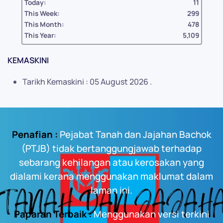
Today:
11
This Week:
299
This Month:
478
This Year:
5,109
KEMASKINI
Tarikh Kemaskini : 05 August 2026 .
Penafian :
Pejabat Tanah dan Jajahan Bachok
(PTJB) tidak bertanggungjawab terhadap
sebarang kehilangan atau kerosakan yang
dialami kerana menggunakan maklumat dalam
laman ini.
Paparan Terbaik :
Menggunakan versi terkini